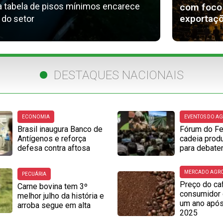
a tabela de pisos mínimos encarece
com foco
exportaçõ
 do setor
DESTAQUES NACIONAIS
ECONOMIA
EVENTOS DO A
Brasil inaugura Banco de
Fórum do Fe
Antígenos e reforça
cadeia prod
defesa contra aftosa
para debater
MERCADO AGR
PECUÁRIA
Preço do ca
Carne bovina tem 3º
consumidor 
melhor julho da história e
um ano após
arroba segue em alta
2025