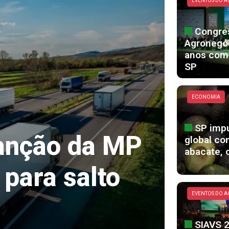
EVENTOS DO 
Congre
Agronegóc
anos com
SP
ECONOMIA
SP imp
anção da MP
global co
abacate, 
 para salto
EVENTOS DO 
SIAVS 