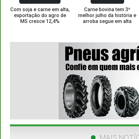
Com soja e carne em alta,
Carne bovina tem 3º
exportação do agro de
melhor julho da história e
MS cresce 12,4%
arroba segue em alta
MAIS NOTÍC