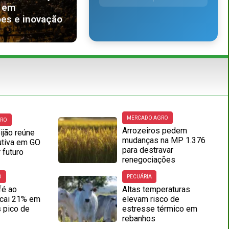
 em
es e inovação
MERCADO AGRO
GRO
Arrozeiros pedem
ijão reúne
mudanças na MP 1.376
utiva em GO
para destravar
 futuro
renegociações
O
PECUÁRIA
fé ao
Altas temperaturas
cai 21% em
elevam risco de
 pico de
estresse térmico em
rebanhos