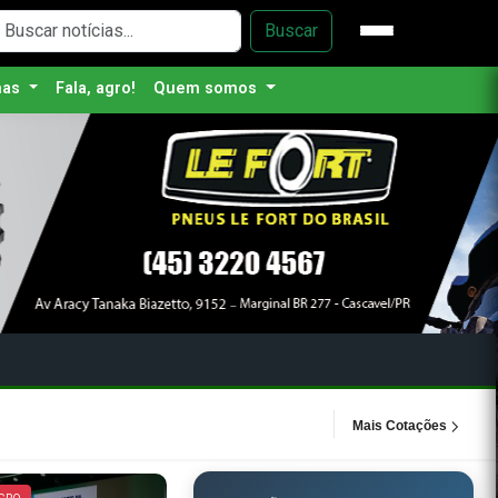
as notícias agríc
Buscar
nas
Fala, agro!
Quem somos
Mais Cotações