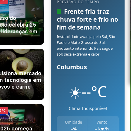
AGRO
PREVISÃO DO TEMPO
Frente fria traz
sso do
chuva forte e frio no
io celebra 25
fim de semana
 lideranças em
Instabilidade avança pelo Sul, São
Paulo e Mato Grosso do Sul,
enquanto interior do País segue
sob seca extrema e calor
Columbus
ulsiona mercado
m tecnologia em
--°C
☀️
ovos e carne
Clima Indisponível
AGRO
Umidade
Vento
2026 começa
--%
-- km/h