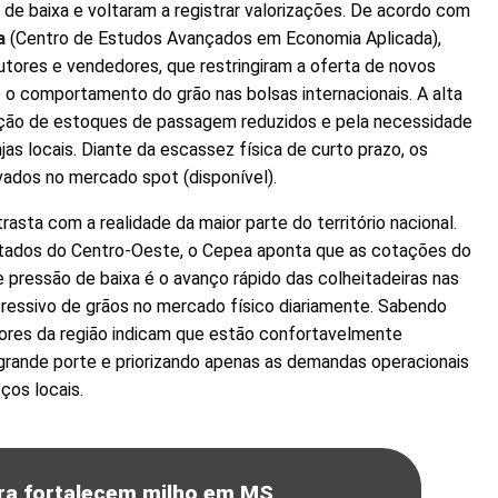
 de baixa e voltaram a registrar valorizações. De acordo com
a
(Centro de Estudos Avançados em Economia Aplicada),
tores e vendedores, que restringiram a oferta de novos
 o comportamento do grão nas bolsas internacionais. A alta
nação de estoques de passagem reduzidos e pela necessidade
as locais. Diante da escassez física de curto prazo, os
ados no mercado spot (disponível).
asta com a realidade da maior parte do território nacional.
estados do Centro-Oeste, o Cepea aponta que as cotações do
e pressão de baixa é o avanço rápido das colheitadeiras nas
xpressivo de grãos no mercado físico diariamente. Sabendo
ores da região indicam que estão confortavelmente
 grande porte e priorizando apenas as demandas operacionais
ços locais.
ura fortalecem milho em MS