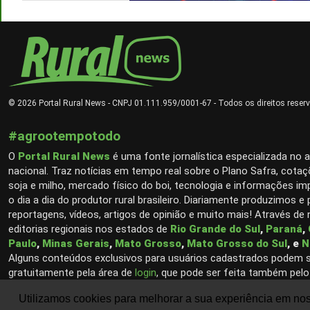
© 2026 Portal Rural News - CNPJ 01.111.959/0001-67 - Todos os direitos reser
#agrootempotodo
O
Portal Rural News
é uma fonte jornalística especializada no 
nacional. Traz notícias em tempo real sobre o Plano Safra, cotaç
soja e milho, mercado físico do boi, tecnologia e informações im
o dia a dia do produtor rural brasileiro. Diariamente produzimos e
reportagens, vídeos, artigos de opinião e muito mais! Através de
editorias regionais nos estados de
Rio Grande do Sul
,
Paraná
,
Paulo
,
Minas Gerais
,
Mato Grosso
,
Mato Grosso do Sul
, e
N
Alguns conteúdos exclusivos para usuários cadastrados podem 
gratuitamente pela área de
login
, que pode ser feita também pelo
Google (Gmail).
Utilizamos cookies para melhorar a sua experiência em no