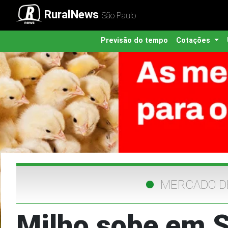
RuralNews
São Paulo
Previsão do tempo
Cotações
MERCADO D
Milho sobe em S