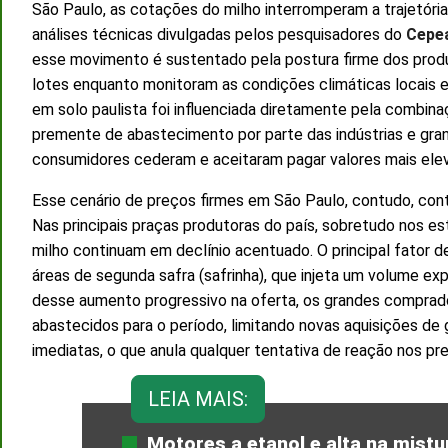
São Paulo, as cotações do milho interromperam a trajetória
análises técnicas divulgadas pelos pesquisadores do
Cepe
esse movimento é sustentado pela postura firme dos produ
lotes enquanto monitoram as condições climáticas locais e
em solo paulista foi influenciada diretamente pela combi
premente de abastecimento por parte das indústrias e granj
consumidores cederam e aceitaram pagar valores mais elev
Esse cenário de preços firmes em São Paulo, contudo, contr
Nas principais praças produtoras do país, sobretudo nos 
milho continuam em declínio acentuado. O principal fator d
áreas de segunda safra (safrinha), que injeta um volume e
desse aumento progressivo na oferta, os grandes comprad
abastecidos para o período, limitando novas aquisições de
imediatas, o que anula qualquer tentativa de reação nos pre
LEIA MAIS:
Motores a etanol e alta na mist