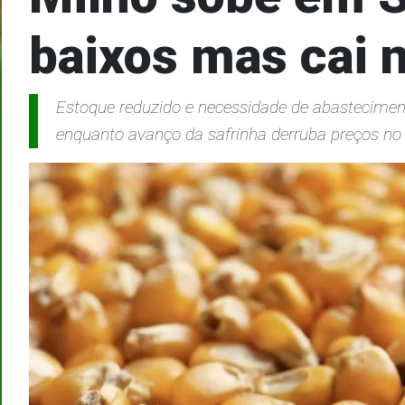
baixos mas cai n
Estoque reduzido e necessidade de abasteciment
enquanto avanço da safrinha derruba preços no 