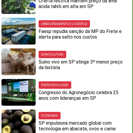
Oferta restrita mantém preço da lima
ácida tahiti em alta em SP
ARMAZENAMENTO E LOGÍSTICA
Faesp repudia sanção da MP do Frete e
alerta para salto nos custos
SUINOCULTURA
Suíno vivo em SP atinge 3º menor preço
da história
EVENTOS DO AGRO
Congresso do Agronegócio celebra 25
anos com lideranças em SP
ECONOMIA
SP impulsiona mercado global com
tecnologia em abacate, ovos e carne