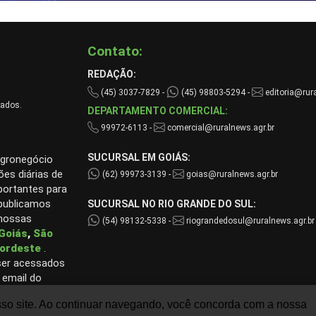
Contato:
REDAÇÃO:
(45) 3037-7829 -
(45) 98803-5294 -
editoria@rura
vados.
DEPARTAMENTO COMERCIAL:
99972-6113 -
comercial@ruralnews.agr.br
SUCURSAL EM GOIÁS:
agronegócio
ões diárias de
(62) 99973-3139 -
goias@ruralnews.agr.br
portantes para
 publicamos
SUCURSAL NO RIO GRANDE DO SUL:
 nossas
(54) 98132-5338 -
riograndedosul@ruralnews.agr.br
Goiás
,
São
ordeste
.
ser acessados
 email do
sso site. Ao continuar navegando, você concorda com a nossa