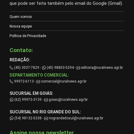
que pode ser feita também pelo email do Google (Gmail).
Quem somos
Nossa equipe
Política de Privacidade
Contato:
REDAÇÃO:
(45) 3037-7829 -
(45) 98803-5294 -
editoria@ruralnews.agr.br
DEPARTAMENTO COMERCIAL:
99972-6113 -
comercial@ruralnews.agr.br
SUCURSAL EM GOIÁS:
(62) 99973-3139 -
goias@ruralnews.agr.br
SUCURSAL NO RIO GRANDE DO SUL:
(54) 98132-5338 -
riograndedosul@ruralnews.agr.br
Assine nossa newsletter