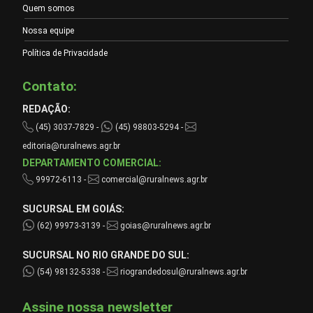
Quem somos
Nossa equipe
Política de Privacidade
Contato:
REDAÇÃO:
(45) 3037-7829 -
(45) 98803-5294 -
editoria@ruralnews.agr.br
DEPARTAMENTO COMERCIAL:
99972-6113 -
comercial@ruralnews.agr.br
SUCURSAL EM GOIÁS:
(62) 99973-3139 -
goias@ruralnews.agr.br
SUCURSAL NO RIO GRANDE DO SUL:
(54) 98132-5338 -
riograndedosul@ruralnews.agr.br
Assine nossa newsletter