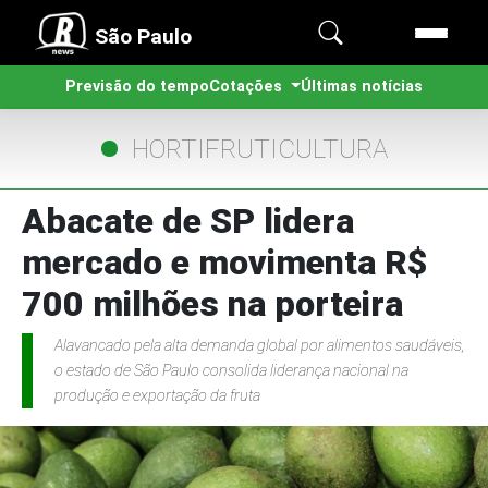
São Paulo
Previsão do tempo
Cotações
Últimas notícias
HORTIFRUTICULTURA
Abacate de SP lidera
mercado e movimenta R$
700 milhões na porteira
Alavancado pela alta demanda global por alimentos saudáveis,
o estado de São Paulo consolida liderança nacional na
produção e exportação da fruta