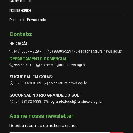
Quem somos
Nossa equipe
Política de Privacidade
Contato:
REDAÇÃO:
(45) 3037-7829 -
(45) 98803-5294 -
editoria@ruralnews.agr.br
DEPARTAMENTO COMERCIAL:
99972-6113 -
comercial@ruralnews.agr.br
SUCURSAL EM GOIÁS:
(62) 99973-3139 -
goias@ruralnews.agr.br
SUCURSAL NO RIO GRANDE DO SUL:
(54) 98132-5338 -
riograndedosul@ruralnews.agr.br
Assine nossa newsletter
Receba resumos de notícias diários