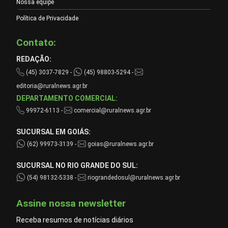
Nossa equipe
Política de Privacidade
Contato:
REDAÇÃO:
(45) 3037-7829 -
(45) 98803-5294 -
editoria@ruralnews.agr.br
DEPARTAMENTO COMERCIAL:
99972-6113 -
comercial@ruralnews.agr.br
SUCURSAL EM GOIÁS:
(62) 99973-3139 -
goias@ruralnews.agr.br
SUCURSAL NO RIO GRANDE DO SUL:
(54) 98132-5338 -
riograndedosul@ruralnews.agr.br
Assine nossa newsletter
Receba resumos de notícias diários