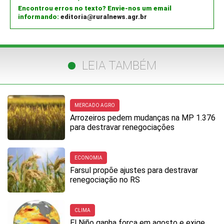
Encontrou erros no texto? Envie-nos um email
informando:
editoria@ruralnews.agr.br
LEIA TAMBÉM
MERCADO AGRO
Arrozeiros pedem mudanças na MP 1.376
para destravar renegociações
ECONOMIA
Farsul propõe ajustes para destravar
renegociação no RS
CLIMA
El Niño ganha força em agosto e exige