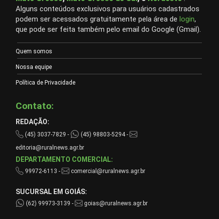
Alguns conteúdos exclusivos para usuários cadastrados
podem ser acessados gratuitamente pela área de
login
,
que pode ser feita também pelo email do Google (Gmail).
Quem somos
Nossa equipe
Política de Privacidade
Contato:
REDAÇÃO:
(45) 3037-7829 -
(45) 98803-5294 -
editoria@ruralnews.agr.br
DEPARTAMENTO COMERCIAL:
99972-6113 -
comercial@ruralnews.agr.br
SUCURSAL EM GOIÁS:
(62) 99973-3139 -
goias@ruralnews.agr.br