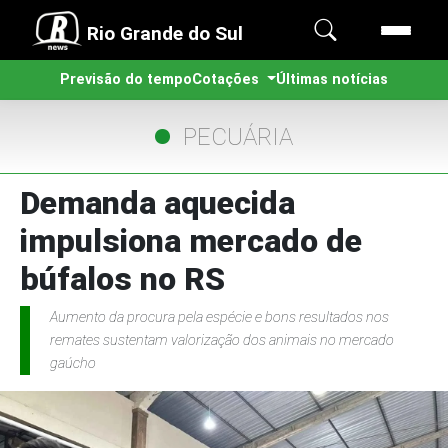
Rio Grande do Sul
Previsão do tempo
Cotações
Últimas notícias
PECUÁRIA
Demanda aquecida
impulsiona mercado de
búfalos no RS
Aumento da procura pela espécie e bons resultados nos
remates sustentam valorização dos animais no mercado
gaúcho