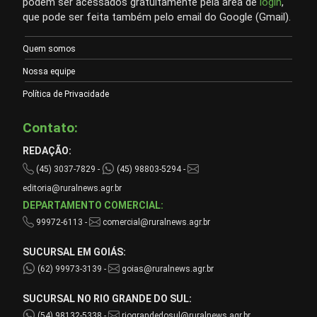
podem ser acessados gratuitamente pela área de
login
,
que pode ser feita também pelo email do Google (Gmail).
Quem somos
Nossa equipe
Política de Privacidade
Contato:
REDAÇÃO:
(45) 3037-7829 -
(45) 98803-5294 -
editoria@ruralnews.agr.br
DEPARTAMENTO COMERCIAL:
99972-6113 -
comercial@ruralnews.agr.br
SUCURSAL EM GOIÁS:
(62) 99973-3139 -
goias@ruralnews.agr.br
SUCURSAL NO RIO GRANDE DO SUL:
(54) 98132-5338 -
riograndedosul@ruralnews.agr.br