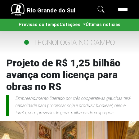
Rio Grande do Sul
Previsão do tempo
Cotações
Últimas notícias
TECNOLOGIA NO CAMPO
Projeto de R$ 1,25 bilhão
avança com licença para
obras no RS
Empreendimento liderado por três cooperativas gaúchas terá
capacidade para processar soja e produzir biodiesel, óleo e
farelo, com previsão de gerar milhares de empregos