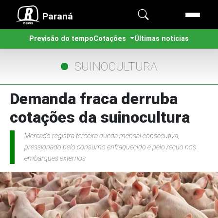
Paraná
Previsão do tempo
Cotações
Últimas notícias
SUINOCULTURA
Demanda fraca derruba
cotações da suinocultura
Mercado registra terceira queda mensal consecutiva,
pressionado pelo consumo enfraquecido e pelo recuo nos
embarques externos