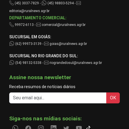
(45) 3037-7829 -
(45) 98803-5294 -
editoria@ruralnews.agr.br
DEPARTAMENTO COMERCIAL:
99972-6113 -
comercial@ruralnews.agr.br
SUCURSAL EM GOIÁS:
(62) 99973-3139 -
goias@ruralnews.agr.br
SUCURSAL NO RIO GRANDE DO SUL:
(54) 98132-5338 -
riograndedosul@ruralnews.agr.br
Assine nossa newsletter
Receba resumos de notícias diários
OK
Siga-nos nas mídias sociais: