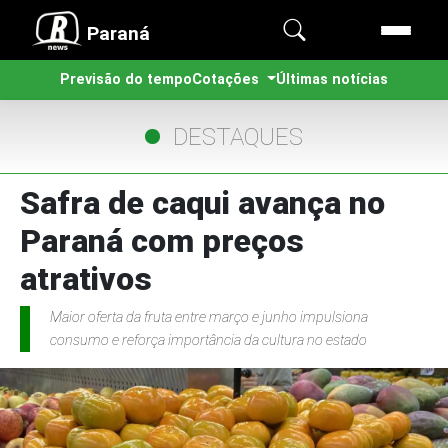
Paraná
Previsão do tempo
Cotações
Últimas notícias
DESTAQUES
Safra de caqui avança no
Paraná com preços
atrativos
Maior oferta da fruta entre março e junho impulsiona
consumo e reforça importância da cultura no estado