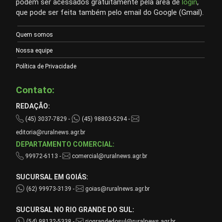
podem ser acessados gratuitamente pela área de
login
,
que pode ser feita também pelo email do Google (Gmail).
Quem somos
Nossa equipe
Política de Privacidade
Contato:
REDAÇÃO:
(45) 3037-7829 -
(45) 98803-5294 -
editoria@ruralnews.agr.br
DEPARTAMENTO COMERCIAL:
99972-6113 -
comercial@ruralnews.agr.br
SUCURSAL EM GOIÁS:
(62) 99973-3139 -
goias@ruralnews.agr.br
SUCURSAL NO RIO GRANDE DO SUL:
(54) 98132-5338 -
riograndedosul@ruralnews.agr.br