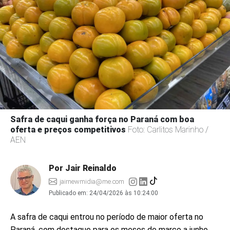
Safra de caqui ganha força no Paraná com boa
oferta e preços competitivos
Foto: Carlitos Marinho /
AEN
Por Jair Reinaldo
jairnewmidia@me.com
Publicado em:
24/04/2026 às 10:24:00
A safra de caqui entrou no período de maior oferta no
Paraná, com destaque para os meses de março a junho,