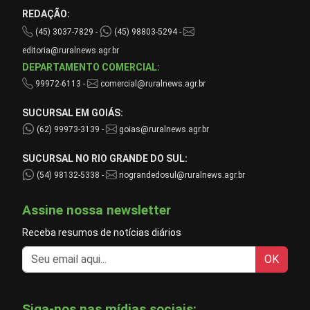
REDAÇÃO:
(45) 3037-7829 -
(45) 98803-5294 -
editoria@ruralnews.agr.br
DEPARTAMENTO COMERCIAL:
99972-6113 -
comercial@ruralnews.agr.br
SUCURSAL EM GOIÁS:
(62) 99973-3139 -
goias@ruralnews.agr.br
SUCURSAL NO RIO GRANDE DO SUL:
(54) 98132-5338 -
riograndedosul@ruralnews.agr.br
Assine nossa newsletter
Receba resumos de notícias diários
OK
Siga-nos nas mídias sociais: