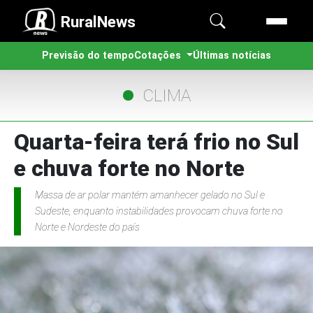
RuralNews
Previsão do tempo
Cotações
Últimas notícias
CLIMA
Quarta-feira terá frio no Sul
e chuva forte no Norte
Massa de ar polar mantém amanhecer gelado no Sul e
Sudeste, enquanto instabilidades provocam chuva forte no
Norte e Nordeste do país