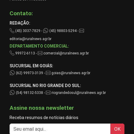
Contato:
REDAÇÃO:
(45) 3037-7829 -
(45) 98803-5294 -
editoria@ruralnews.agr.br
DEPARTAMENTO COMERCIAL:
99972-6113 -
comercial@ruralnews.agr.br
SUCURSAL EM GOIÁS:
(62) 99973-3139 -
goias@ruralnews.agr.br
SUCURSAL NO RIO GRANDE DO SUL:
(54) 98132-5338 -
riograndedosul@ruralnews.agr.br
Assine nossa newsletter
Receba resumos de notícias diários
OK