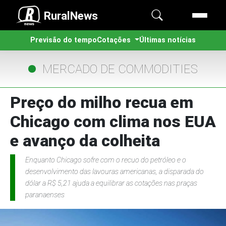
RuralNews
Previsão do tempo
Cotações
Últimas notícias
MERCADO DE COMMODITIES
Preço do milho recua em
Chicago com clima nos EUA
e avanço da colheita
Enquanto Chicago sofre com o recuo do petróleo e o
desenvolvimento das lavouras americanas, a disparada do
dólar a R$ 5,21 ajuda a equilibrar as cotações nas praças
paranaenses