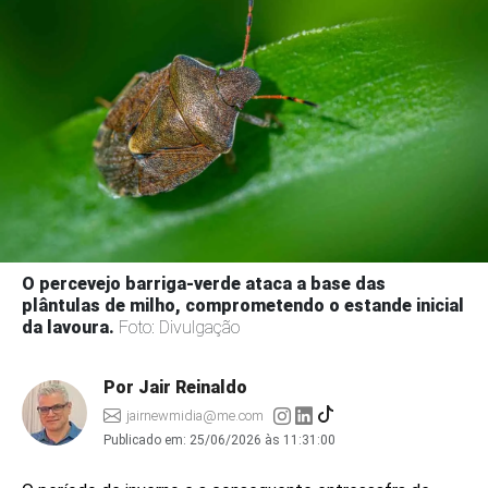
O percevejo barriga-verde ataca a base das
plântulas de milho, comprometendo o estande inicial
da lavoura.
Foto: Divulgação
Por Jair Reinaldo
jairnewmidia@me.com
Publicado em:
25/06/2026 às 11:31:00