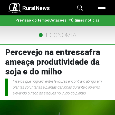
RuralNews
Previsão do tempo
Cotações
Últimas notícias
ECONOMIA
Percevejo na entressafra
ameaça produtividade da
soja e do milho
Insetos que migram entre lavouras encontram abrigo em
plantas voluntárias e plantas daninhas durante o inverno,
elevando o risco de ataques no início do plantio