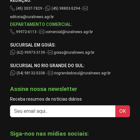
REDAÇÃO:
(45) 3037-7829 -
(45) 98803-5294 -
editoria@ruralnews.agr.br
DEPARTAMENTO COMERCIAL:
99972-6113 -
comercial@ruralnews.agr.br
SUCURSAL EM GOIÁS:
(62) 99973-3139 -
goias@ruralnews.agr.br
SUCURSAL NO RIO GRANDE DO SUL:
(54) 98132-5338 -
riograndedosul@ruralnews.agr.br
Assine nossa newsletter
Receba resumos de notícias diários
OK
Siga-nos nas mídias sociais: