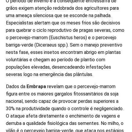
O período de inverno e a consequente entressafra de
grãos exigem atenção redobrada dos agricultores para
uma ameaça silenciosa que se esconde na palhada.
Especialistas alertam que os meses frios são decisivos
para quebrar o ciclo reprodutivo de pragas severas, como
o percevejo-marrom (Euschistus heros) e o percevejo
barriga-verde (Diceraeus spp.). Sem o manejo preventivo
nesta fase, esses insetos encontram abrigo em plantas
voluntárias e chegam ao período de plantio com
populações elevadas, desencadeando infestações
severas logo na emergência das plântulas.
Dados da
Embrapa
revelam que o percevejo-marrom
figura entre os maiores gargalos fitossanitários da soja
nacional, sendo capaz de provocar perdas superiores a
30% na produtividade quando o controle é negligenciado.
O ataque afeta diretamente o enchimento de vagens e
derruba a qualidade fisiológica das sementes. No milho, o
vilão é o percevejo barriga-verde, que ataca nos estágios