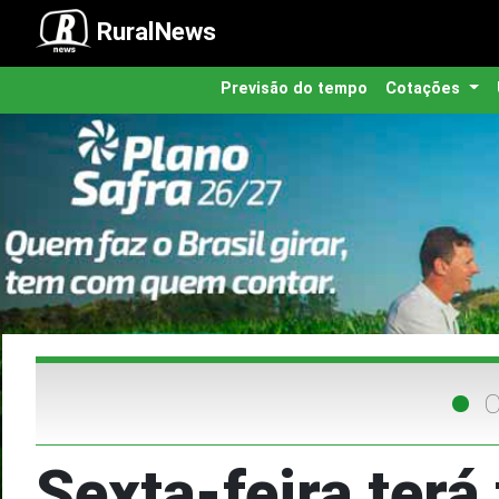
RuralNews
Previsão do tempo
Cotações
C
Sexta-feira terá