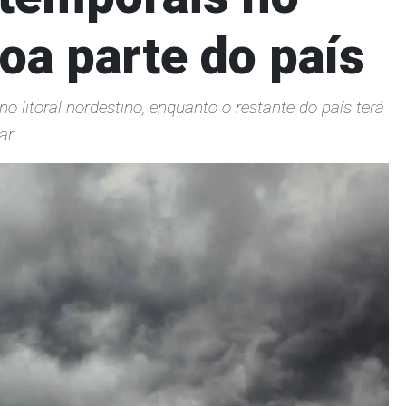
oa parte do país
 litoral nordestino, enquanto o restante do país terá
ar