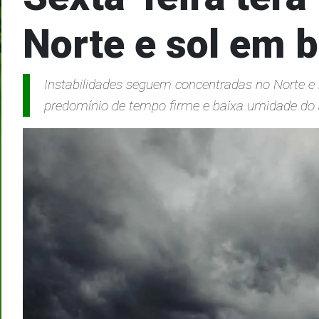
Norte e sol em b
Instabilidades seguem concentradas no Norte e no
predomínio de tempo firme e baixa umidade do 