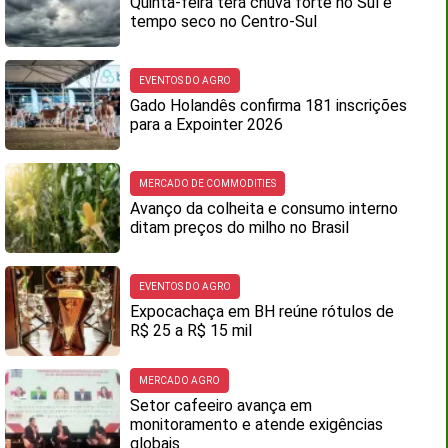
Quinta-feira terá chuva forte no Sul e
tempo seco no Centro-Sul
EVENTOS DO AGRO
Gado Holandês confirma 181 inscrições
para a Expointer 2026
MERCADO DE COMMODITIES
Avanço da colheita e consumo interno
ditam preços do milho no Brasil
EVENTOS DO AGRO
Expocachaça em BH reúne rótulos de
R$ 25 a R$ 15 mil
MERCADO AGRO
Setor cafeeiro avança em
monitoramento e atende exigências
globais