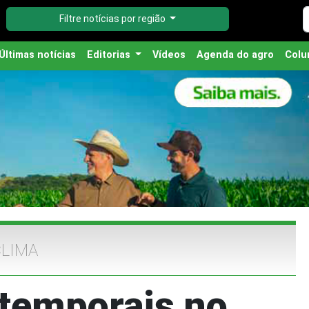
Filtre notícias por região
Últimas notícias
Editorias
Vídeos
Agenda do agro
Colu
LIMA
 temporais no