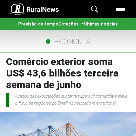
RuralNews
Previsão do tempo
Cotações
Últimas notícias
ECONOMIA
Comércio exterior soma
US$ 43,6 bilhões terceira
semana de junho
Avanço das exportações sustenta superávit comercial e eleva
o fluxo de negócios do Brasil no mercado internacional.