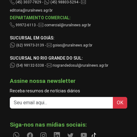
(45) 3037-7829 -
(45) 98803-5294 -
editoria@ruralnews.agr.br
DEPARTAMENTO COMERCIAL:
99972-6113 -
comercial@ruralnews.agr.br
SUCURSAL EM GOIÁS:
(62) 99973-3139 -
goias@ruralnews.agr.br
SUCURSAL NO RIO GRANDE DO SUL:
(54) 98132-5338 -
riograndedosul@ruralnews.agr.br
Assine nossa newsletter
Receba resumos de notícias diários
OK
Siga-nos nas mídias sociais: