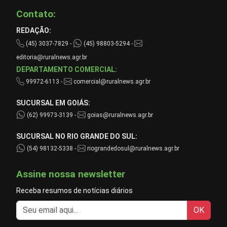
Contato:
REDAÇÃO:
(45) 3037-7829 -
(45) 98803-5294 -
editoria@ruralnews.agr.br
DEPARTAMENTO COMERCIAL:
99972-6113 -
comercial@ruralnews.agr.br
SUCURSAL EM GOIÁS:
(62) 99973-3139 -
goias@ruralnews.agr.br
SUCURSAL NO RIO GRANDE DO SUL:
(54) 98132-5338 -
riograndedosul@ruralnews.agr.br
Assine nossa newsletter
Receba resumos de notícias diários
OK