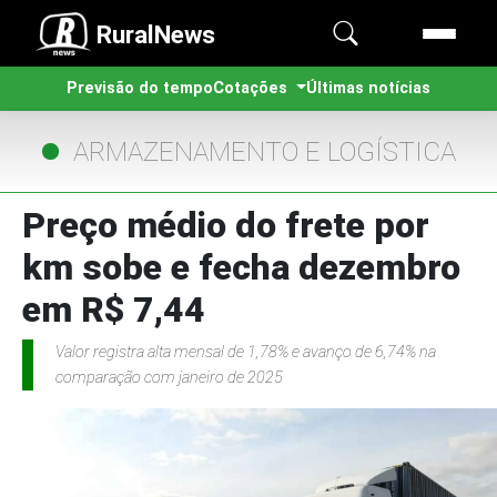
RuralNews
Previsão do tempo
Cotações
Últimas notícias
ARMAZENAMENTO E LOGÍSTICA
Preço médio do frete por
km sobe e fecha dezembro
em R$ 7,44
Valor registra alta mensal de 1,78% e avanço de 6,74% na
comparação com janeiro de 2025