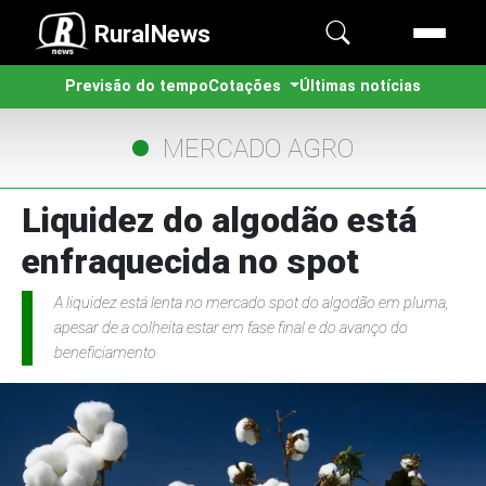
RuralNews
Previsão do tempo
Cotações
Últimas notícias
MERCADO AGRO
Liquidez do algodão está
enfraquecida no spot
A liquidez está lenta no mercado spot do algodão em pluma,
apesar de a colheita estar em fase final e do avanço do
beneficiamento