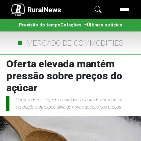
RuralNews
Previsão do tempo
Cotações
Últimas notícias
MERCADO DE COMMODITIES
Oferta elevada mantém
pressão sobre preços do
açúcar
Compradores seguem cautelosos diante do aumento da
produção e da expectativa de novas quedas nos preços