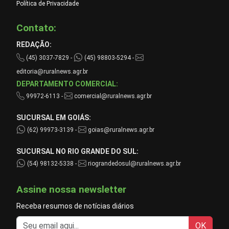
Política de Privacidade
Contato:
REDAÇÃO:
(45) 3037-7829 -
(45) 98803-5294 -
editoria@ruralnews.agr.br
DEPARTAMENTO COMERCIAL:
99972-6113 -
comercial@ruralnews.agr.br
SUCURSAL EM GOIÁS:
(62) 99973-3139 -
goias@ruralnews.agr.br
SUCURSAL NO RIO GRANDE DO SUL:
(54) 98132-5338 -
riograndedosul@ruralnews.agr.br
Assine nossa newsletter
Receba resumos de notícias diários
OK