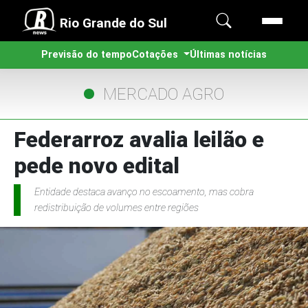
Rio Grande do Sul
Previsão do tempo
Cotações
Últimas notícias
MERCADO AGRO
Federarroz avalia leilão e
pede novo edital
Entidade destaca avanço no escoamento, mas cobra
redistribuição de volumes entre regiões