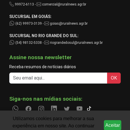
99972-6113 -
comercial@ruralnews.agr.br
SUCURSAL EM GOIÁS:
(62) 99973-3139 -
goias@ruralnews.agr.br
SUCURSAL NO RIO GRANDE DO SUL:
(54) 98132-5338 -
riograndedosul@ruralnews.agr.br
Assine nossa newsletter
Receba resumos de notícias diários
OK
Siga-nos nas mídias sociais:
Utilizamos cookies para melhorar a sua
Aceitar
experiência em nosso site. Ao continuar