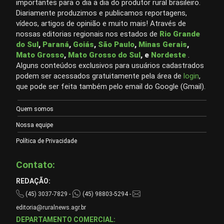
importantes para o dia a dia do produtor rural brasileiro.
Diariamente produzimos e publicamos reportagens,
vídeos, artigos de opinião e muito mais! Através de
nossas editorias regionais nos estados de
Rio Grande
do Sul
,
Paraná
,
Goiás
,
São Paulo
,
Minas Gerais
,
Mato Grosso
,
Mato Grosso do Sul
, e
Nordeste
.
Alguns conteúdos exclusivos para usuários cadastrados
podem ser acessados gratuitamente pela área de
login
,
que pode ser feita também pelo email do Google (Gmail).
Quem somos
Nossa equipe
Política de Privacidade
Contato:
REDAÇÃO:
(45) 3037-7829 -
(45) 98803-5294 -
editoria@ruralnews.agr.br
DEPARTAMENTO COMERCIAL: