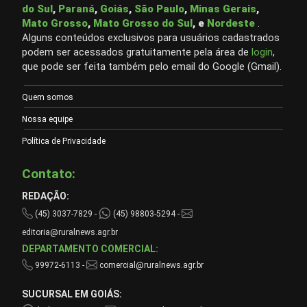
do Sul
,
Paraná
,
Goiás
,
São Paulo
,
Minas Gerais
,
Mato Grosso
,
Mato Grosso do Sul
, e
Nordeste
.
Alguns conteúdos exclusivos para usuários cadastrados
podem ser acessados gratuitamente pela área de
login
,
que pode ser feita também pelo email do Google (Gmail).
Quem somos
Nossa equipe
Política de Privacidade
Contato:
REDAÇÃO:
(45) 3037-7829 -
(45) 98803-5294 -
editoria@ruralnews.agr.br
DEPARTAMENTO COMERCIAL:
99972-6113 -
comercial@ruralnews.agr.br
SUCURSAL EM GOIÁS: