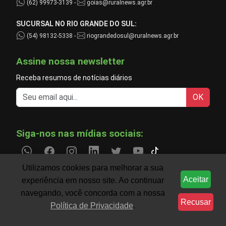
(62) 99973-3139 -
goias@ruralnews.agr.br
SUCURSAL NO RIO GRANDE DO SUL:
(54) 98132-5338 -
riograndedosul@ruralnews.agr.br
Assine nossa newsletter
Receba resumos de notícias diários
OK
Siga-nos nas mídias sociais:
Utilizamos cookies para melhorar a sua
Aceitar
experiência em nosso site. Ao continuar
Informações do agronegócio temporariamente indisp
CLIMA
navegando, você concorda com a nossa
Recusar
Política de Privacidade
.
Filtre notícias por região