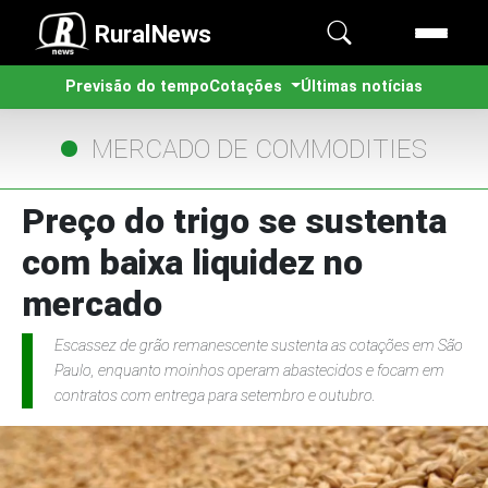
RuralNews
Previsão do tempo
Cotações
Últimas notícias
MERCADO DE COMMODITIES
Preço do trigo se sustenta
com baixa liquidez no
mercado
Escassez de grão remanescente sustenta as cotações em São
Paulo, enquanto moinhos operam abastecidos e focam em
contratos com entrega para setembro e outubro.