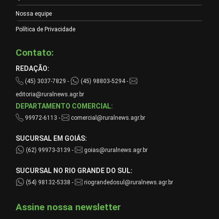
Nossa equipe
Política de Privacidade
Contato:
REDAÇÃO:
(45) 3037-7829 -
(45) 98803-5294 -
editoria@ruralnews.agr.br
DEPARTAMENTO COMERCIAL:
99972-6113 -
comercial@ruralnews.agr.br
SUCURSAL EM GOIÁS:
(62) 99973-3139 -
goias@ruralnews.agr.br
SUCURSAL NO RIO GRANDE DO SUL:
(54) 98132-5338 -
riograndedosul@ruralnews.agr.br
Assine nossa newsletter