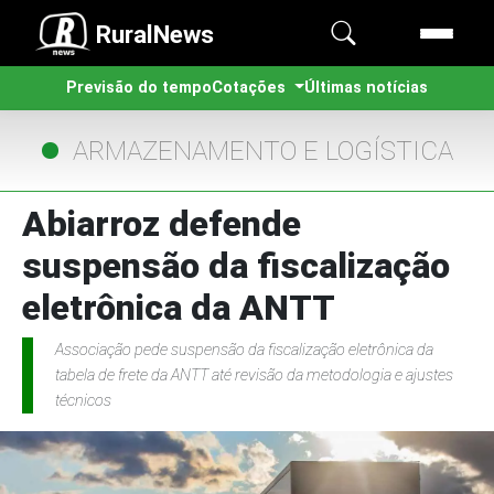
RuralNews
Previsão do tempo
Cotações
Últimas notícias
ARMAZENAMENTO E LOGÍSTICA
Abiarroz defende
suspensão da fiscalização
eletrônica da ANTT
Associação pede suspensão da fiscalização eletrônica da
tabela de frete da ANTT até revisão da metodologia e ajustes
técnicos