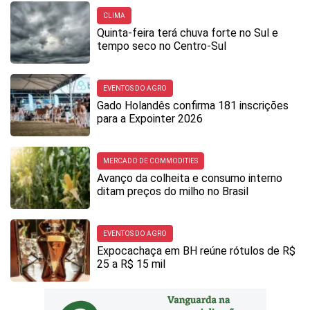
CLIMA
Quinta-feira terá chuva forte no Sul e
tempo seco no Centro-Sul
EVENTOS DO AGRO
Gado Holandês confirma 181 inscrições
para a Expointer 2026
MERCADO DE COMMODITIES
Avanço da colheita e consumo interno
ditam preços do milho no Brasil
EVENTOS DO AGRO
Expocachaça em BH reúne rótulos de R$
25 a R$ 15 mil