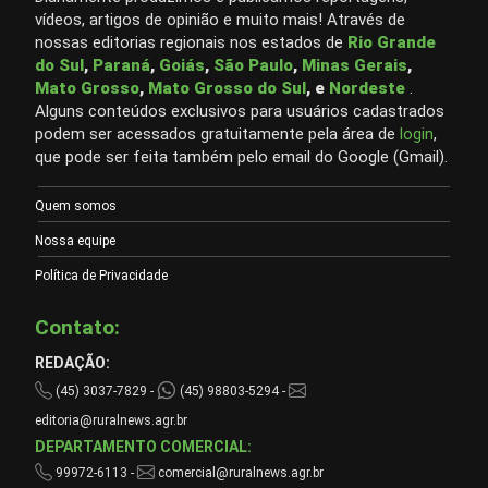
vídeos, artigos de opinião e muito mais! Através de
nossas editorias regionais nos estados de
Rio Grande
do Sul
,
Paraná
,
Goiás
,
São Paulo
,
Minas Gerais
,
Mato Grosso
,
Mato Grosso do Sul
, e
Nordeste
.
Alguns conteúdos exclusivos para usuários cadastrados
podem ser acessados gratuitamente pela área de
login
,
que pode ser feita também pelo email do Google (Gmail).
Quem somos
Nossa equipe
Política de Privacidade
Contato:
REDAÇÃO:
(45) 3037-7829 -
(45) 98803-5294 -
editoria@ruralnews.agr.br
DEPARTAMENTO COMERCIAL:
99972-6113 -
comercial@ruralnews.agr.br