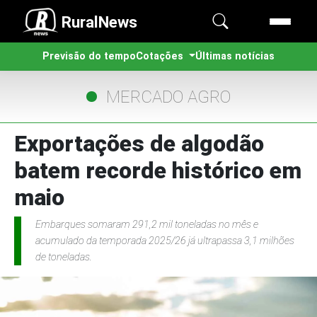
RuralNews
Previsão do tempo
Cotações
Últimas notícias
MERCADO AGRO
Exportações de algodão
batem recorde histórico em
maio
Embarques somaram 291,2 mil toneladas no mês e
acumulado da temporada 2025/26 já ultrapassa 3,1 milhões
de toneladas.