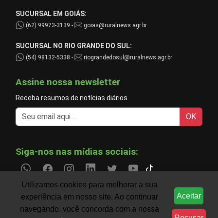
SUCURSAL EM GOIÁS:
(62) 99973-3139 -
goias@ruralnews.agr.br
SUCURSAL NO RIO GRANDE DO SUL:
(54) 98132-5338 -
riograndedosul@ruralnews.agr.br
Assine nossa newsletter
Receba resumos de notícias diários
OK
Siga-nos nas mídias sociais:
Utilizamos cookies para melhorar a sua
Aceitar
experiência em nosso site. Ao continuar
Informações do agronegócio temporariamente indispo
CLIMA
navegando, você concorda com a nossa
Recusar