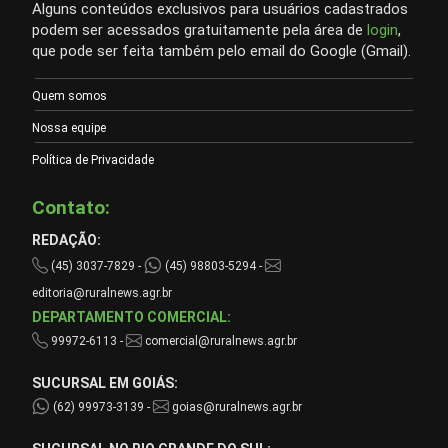
Alguns conteúdos exclusivos para usuários cadastrados
podem ser acessados gratuitamente pela área de
login
,
que pode ser feita também pelo email do Google (Gmail).
Quem somos
Nossa equipe
Política de Privacidade
Contato:
REDAÇÃO:
(45) 3037-7829 -
(45) 98803-5294 -
editoria@ruralnews.agr.br
DEPARTAMENTO COMERCIAL:
99972-6113 -
comercial@ruralnews.agr.br
SUCURSAL EM GOIÁS:
(62) 99973-3139 -
goias@ruralnews.agr.br