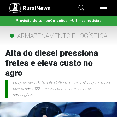
RuralNews
Previsão do tempo
Cotações
Últimas notícias
ARMAZENAMENTO E LOGÍSTICA
Alta do diesel pressiona
fretes e eleva custo no
agro
Preço do diesel S-10 subiu 14% em março e alcançou o maior
nível desde 2022, pressionando fretes e custos do
agronegócio