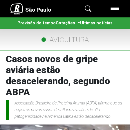
São Paulo
Previsão do tempo
Cotações
Últimas notícias
AVICULTURA
Casos novos de gripe
aviária estão
desacelerando, segundo
ABPA
Associação Brasileira de Proteína Animal (ABPA) afirma que os
registros novos casos de influenza aviária de alta
patogenicidade na América Latina estão desacelerando