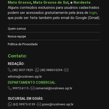
Mato Grosso
,
Mato Grosso do Sul
, e
Nordeste
.
Alguns conteúdos exclusivos para usuários cadastrados
podem ser acessados gratuitamente pela área de
login
,
que pode ser feita também pelo email do Google (Gmail).
Quem somos
Nossa equipe
Política de Privacidade
Contato:
REDAÇÃO:
(45) 3037-7829 -
(45) 98803-5294 -
editoria@ruralnews.agr.br
DEPARTAMENTO COMERCIAL:
99972-6113 -
comercial@ruralnews.agr.br
SUCURSAL EM GOIÁS:
(62) 99973-3139 -
goias@ruralnews.agr.br