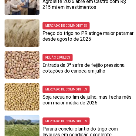
Agroleite 2026 abre em Castro com R$
215 mi em investimentos
MERCADO DE COMMODITIES
Preço do trigo no PR atinge maior patamar
desde agosto de 2025
FEIJÃO E PULSES
Entrada da 3ª safra de feijão pressiona
cotações do carioca em julho
MERCADO DE COMMODITIES
Soja recua no fim de julho, mas fecha mês
com maior média de 2026
MERCADO DE COMMODITIES
Paraná conclui plantio do trigo com
lavouras em condição excelente