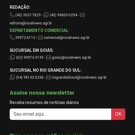
REDAÇÃO:
(45) 3037-7829 -
(45) 98803-5294 -
editoria@ruralnews.agr.br
DEPARTAMENTO COMERCIAL:
99972-6113 -
comercial@ruralnews.agr.br
SUCURSAL EM GOIÁS:
(62) 99973-3139 -
goias@ruralnews.agr.br
SUCURSAL NO RIO GRANDE DO SUL:
(54) 98132-5338 -
riograndedosul@ruralnews.agr.br
Assine nossa newsletter
Receba resumos de notícias diários
OK