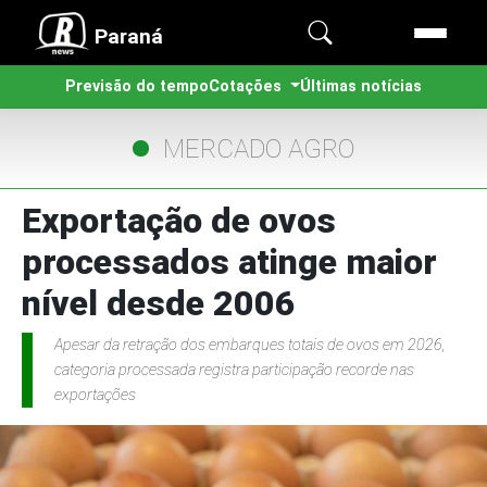
Paraná
Previsão do tempo
Cotações
Últimas notícias
MERCADO AGRO
Exportação de ovos
processados atinge maior
nível desde 2006
Apesar da retração dos embarques totais de ovos em 2026,
categoria processada registra participação recorde nas
exportações