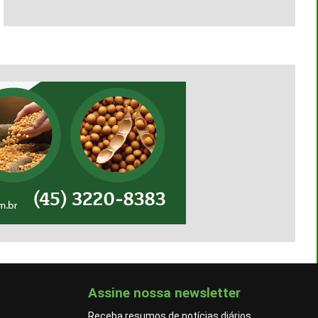
Assine nossa newsletter
Receba resumos de notícias diários