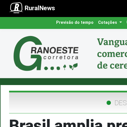
RuralNews
Previsão do tempo
Cotações
DES
Brasil amplia p