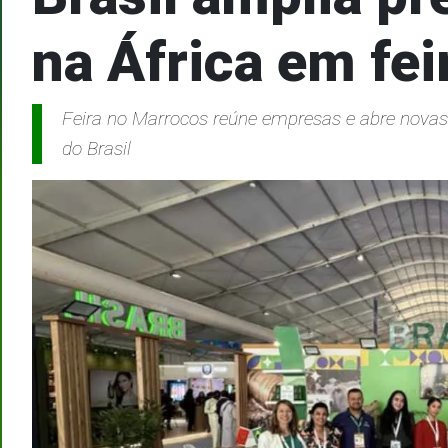
na África em fe
Feira no Marrocos reúne empresas e abre novas
do Brasil