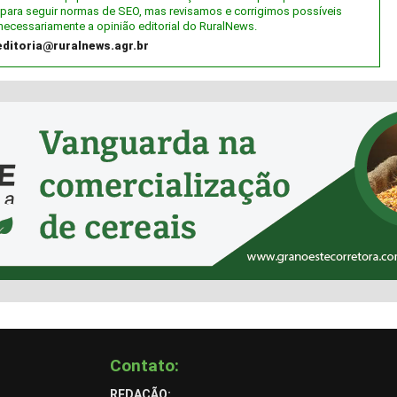
al) para seguir normas de SEO, mas revisamos e corrigimos possíveis
necessariamente a opinião editorial do RuralNews.
editoria@ruralnews.agr.br
Contato:
REDAÇÃO: