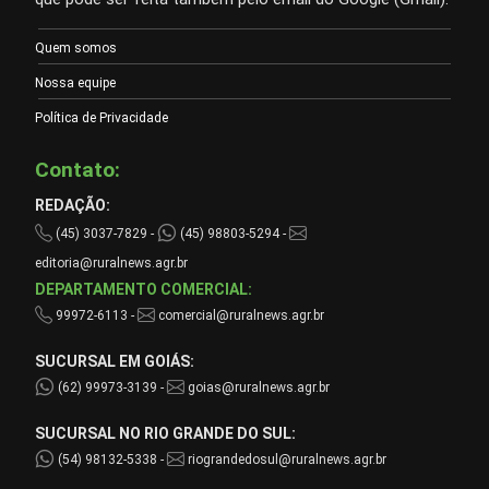
Quem somos
Nossa equipe
Política de Privacidade
Contato:
REDAÇÃO:
(45) 3037-7829 -
(45) 98803-5294 -
editoria@ruralnews.agr.br
DEPARTAMENTO COMERCIAL:
99972-6113 -
comercial@ruralnews.agr.br
SUCURSAL EM GOIÁS:
(62) 99973-3139 -
goias@ruralnews.agr.br
SUCURSAL NO RIO GRANDE DO SUL:
(54) 98132-5338 -
riograndedosul@ruralnews.agr.br