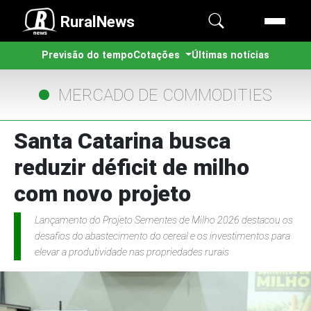
RuralNews
Previsão do tempo
Cotações
Últimas notícias
MERCADO DE COMMODITIES
Santa Catarina busca
reduzir déficit de milho
com novo projeto
Lançamento do Projeto Sementes de Milho 2026 destacou os
desafios do abastecimento do cereal e os investimentos para
elevar a produtividade nas propriedades rurais