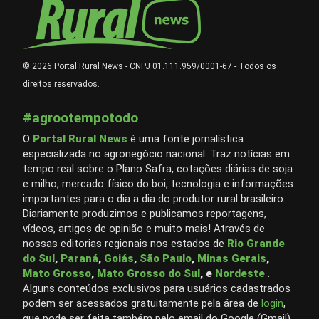
© 2026 Portal Rural News - CNPJ 01.111.959/0001-67 - Todos os
direitos reservados.
#agrootempotodo
O
Portal Rural News
é uma fonte jornalística
especializada no agronegócio nacional. Traz notícias em
tempo real sobre o Plano Safra, cotações diárias de soja
e milho, mercado físico do boi, tecnologia e informações
importantes para o dia a dia do produtor rural brasileiro.
Diariamente produzimos e publicamos reportagens,
vídeos, artigos de opinião e muito mais! Através de
nossas editorias regionais nos estados de
Rio Grande
do Sul
,
Paraná
,
Goiás
,
São Paulo
,
Minas Gerais
,
Mato Grosso
,
Mato Grosso do Sul
, e
Nordeste
.
Alguns conteúdos exclusivos para usuários cadastrados
podem ser acessados gratuitamente pela área de
login
,
que pode ser feita também pelo email do Google (Gmail).