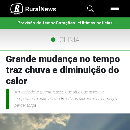
RuralNews
Previsão do tempo
Cotações
Últimas notícias
CLIMA
Grande mudança no tempo
traz chuva e diminuição do
calor
A massa de ar quente e seco que atua que deixou a
temperatura muito alta no Brasil nos últimos dias começa a
perder força