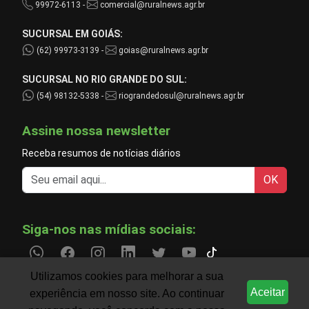
99972-6113 -
comercial@ruralnews.agr.br
SUCURSAL EM GOIÁS:
(62) 99973-3139 -
goias@ruralnews.agr.br
SUCURSAL NO RIO GRANDE DO SUL:
(54) 98132-5338 -
riograndedosul@ruralnews.agr.br
Assine nossa newsletter
Receba resumos de notícias diários
OK
Siga-nos nas mídias sociais:
Utilizamos cookies para melhorar a sua
Aceitar
experiência em nosso site. Ao continuar
Informações do agronegócio temporariamente indispo
CLIMA