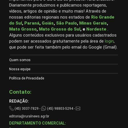
Diariamente produzimos e publicamos reportagens,
vídeos, artigos de opinião e muito mais! Através de
nossas editorias regionais nos estados de
Rio Grande
do Sul
,
Paraná
,
Goiás
,
São Paulo
,
Minas Gerais
,
Mato Grosso
,
Mato Grosso do Sul
, e
Nordeste
.
Alguns conteúdos exclusivos para usuários cadastrados
podem ser acessados gratuitamente pela área de
login
,
que pode ser feita também pelo email do Google (Gmail).
Quem somos
Nossa equipe
Política de Privacidade
Contato:
REDAÇÃO:
(45) 3037-7829 -
(45) 98803-5294 -
editoria@ruralnews.agr.br
DEPARTAMENTO COMERCIAL: