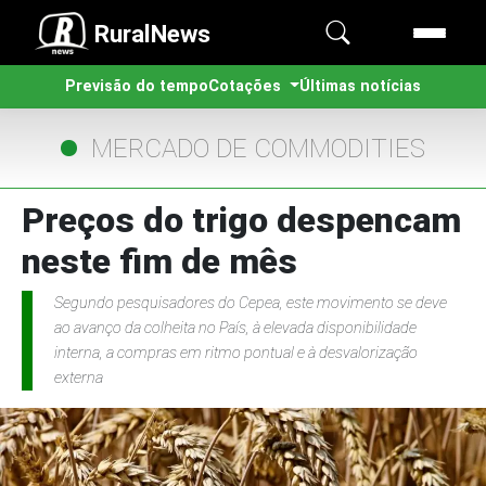
RuralNews
Previsão do tempo
Cotações
Últimas notícias
MERCADO DE COMMODITIES
Preços do trigo despencam
neste fim de mês
Segundo pesquisadores do Cepea, este movimento se deve
ao avanço da colheita no País, à elevada disponibilidade
interna, a compras em ritmo pontual e à desvalorização
externa