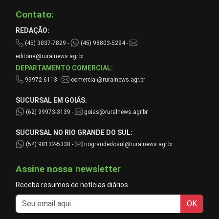
Contato:
REDAÇÃO:
(45) 3037-7829 -
(45) 98803-5294 -
editoria@ruralnews.agr.br
DEPARTAMENTO COMERCIAL:
99972-6113 -
comercial@ruralnews.agr.br
SUCURSAL EM GOIÁS:
(62) 99973-3139 -
goias@ruralnews.agr.br
SUCURSAL NO RIO GRANDE DO SUL:
(54) 98132-5338 -
riograndedosul@ruralnews.agr.br
Assine nossa newsletter
Receba resumos de notícias diários
OK