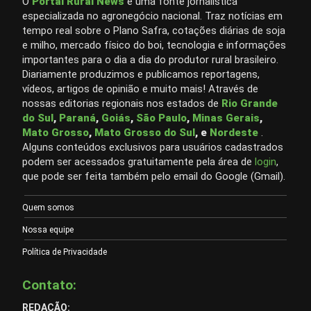
O
Portal Rural News
é uma fonte jornalística
especializada no agronegócio nacional. Traz notícias em
tempo real sobre o Plano Safra, cotações diárias de soja
e milho, mercado físico do boi, tecnologia e informações
importantes para o dia a dia do produtor rural brasileiro.
Diariamente produzimos e publicamos reportagens,
vídeos, artigos de opinião e muito mais! Através de
nossas editorias regionais nos estados de
Rio Grande
do Sul
,
Paraná
,
Goiás
,
São Paulo
,
Minas Gerais
,
Mato Grosso
,
Mato Grosso do Sul
, e
Nordeste
.
Alguns conteúdos exclusivos para usuários cadastrados
podem ser acessados gratuitamente pela área de
login
,
que pode ser feita também pelo email do Google (Gmail).
Quem somos
Nossa equipe
Política de Privacidade
Contato:
REDAÇÃO: