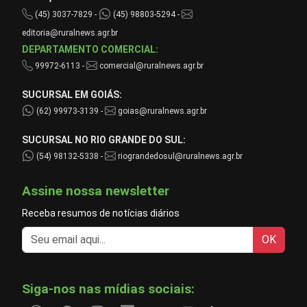
(45) 3037-7829 -
(45) 98803-5294 -
editoria@ruralnews.agr.br
DEPARTAMENTO COMERCIAL:
99972-6113 -
comercial@ruralnews.agr.br
SUCURSAL EM GOIÁS:
(62) 99973-3139 -
goias@ruralnews.agr.br
SUCURSAL NO RIO GRANDE DO SUL:
(54) 98132-5338 -
riograndedosul@ruralnews.agr.br
Assine nossa newsletter
Receba resumos de notícias diários
OK
Siga-nos nas mídias sociais: