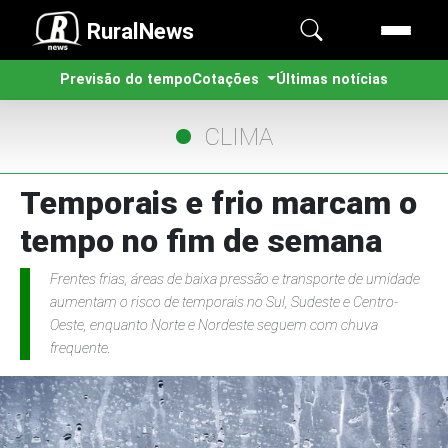
RuralNews
Previsão do tempo
Cotações
Últimas notícias
CLIMA
Temporais e frio marcam o
tempo no fim de semana
Frentes frias, áreas de baixa pressão e transporte de umidade
aumentam o risco de temporais no Sul, Sudeste e Centro-
Oeste, enquanto Norte e Nordeste seguem com chuva
frequente.