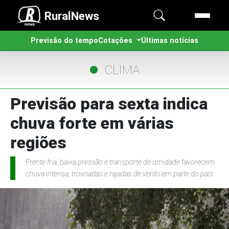
RuralNews
Previsão do tempo
Cotações
Últimas notícias
CLIMA
Previsão para sexta indica
chuva forte em várias
regiões
Frente fria, baixa pressão e transporte de umidade favorecem
chuva intensa, trovoadas e rajadas de vento em parte do país