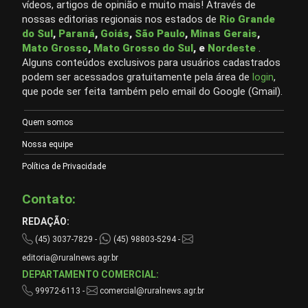
vídeos, artigos de opinião e muito mais! Através de
nossas editorias regionais nos estados de
Rio Grande
do Sul
,
Paraná
,
Goiás
,
São Paulo
,
Minas Gerais
,
Mato Grosso
,
Mato Grosso do Sul
, e
Nordeste
.
Alguns conteúdos exclusivos para usuários cadastrados
podem ser acessados gratuitamente pela área de
login
,
que pode ser feita também pelo email do Google (Gmail).
Quem somos
Nossa equipe
Política de Privacidade
Contato:
REDAÇÃO:
(45) 3037-7829 -
(45) 98803-5294 -
editoria@ruralnews.agr.br
DEPARTAMENTO COMERCIAL:
99972-6113 -
comercial@ruralnews.agr.br