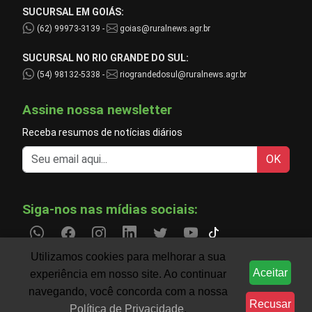
SUCURSAL EM GOIÁS:
(62) 99973-3139 -
goias@ruralnews.agr.br
SUCURSAL NO RIO GRANDE DO SUL:
(54) 98132-5338 -
riograndedosul@ruralnews.agr.br
Assine nossa newsletter
Receba resumos de notícias diários
OK
Siga-nos nas mídias sociais:
Utilizamos cookies para melhorar a sua
Aceitar
experiência em nosso site. Ao continuar
Informações do agronegócio temporariamente indispo
CLIMA
navegando, você concorda com a nossa
Recusar
Política de Privacidade
.