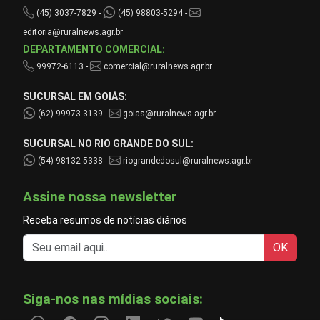
(45) 3037-7829 -
(45) 98803-5294 -
editoria@ruralnews.agr.br
DEPARTAMENTO COMERCIAL:
99972-6113 -
comercial@ruralnews.agr.br
SUCURSAL EM GOIÁS:
(62) 99973-3139 -
goias@ruralnews.agr.br
SUCURSAL NO RIO GRANDE DO SUL:
(54) 98132-5338 -
riograndedosul@ruralnews.agr.br
Assine nossa newsletter
Receba resumos de notícias diários
OK
Siga-nos nas mídias sociais: