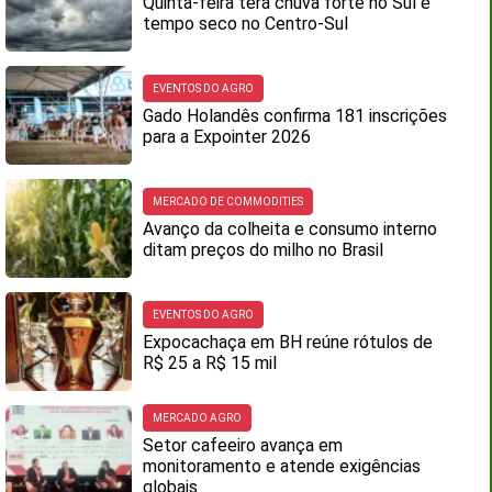
Quinta-feira terá chuva forte no Sul e
tempo seco no Centro-Sul
EVENTOS DO AGRO
Gado Holandês confirma 181 inscrições
para a Expointer 2026
MERCADO DE COMMODITIES
Avanço da colheita e consumo interno
ditam preços do milho no Brasil
EVENTOS DO AGRO
Expocachaça em BH reúne rótulos de
R$ 25 a R$ 15 mil
MERCADO AGRO
Setor cafeeiro avança em
monitoramento e atende exigências
globais