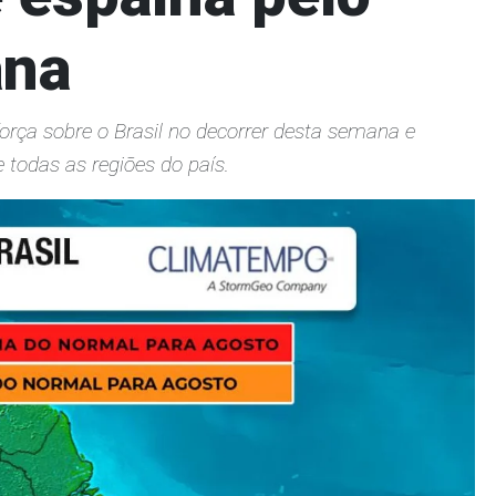
ana
rça sobre o Brasil no decorrer desta semana e
 todas as regiões do país.