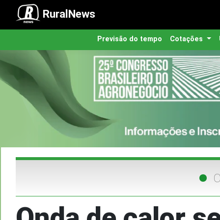
RuralNews
Previsão do tempo
Cotações
C
Onda de calor se