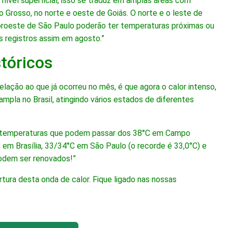
o nível superficial, isso se traduz em amplas áreas com
Grosso, no norte e oeste de Goiás. O norte e o leste de
roeste de São Paulo poderão ter temperaturas próximas ou
 registros assim em agosto.”
stóricos
lação ao que já ocorreu no mês, é que agora o calor intenso,
mpla no Brasil, atingindo vários estados de diferentes
de temperaturas que podem passar dos 38°C em Campo
 em Brasília, 33/34°C em São Paulo (o recorde é 33,0°C) e
podem ser renovados!”
tura desta onda de calor. Fique ligado nas nossas