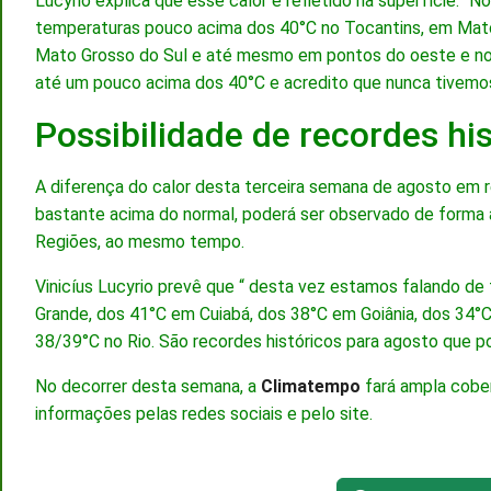
Lucyrio explica que esse calor é refletido na superfície. “N
temperaturas pouco acima dos 40°C no Tocantins, em Mato 
Mato Grosso do Sul e até mesmo em pontos do oeste e no
até um pouco acima dos 40°C e acredito que nunca tivemos
Possibilidade de recordes hi
A diferença do calor desta terceira semana de agosto em re
bastante acima do normal, poderá ser observado de forma a
Regiões, ao mesmo tempo.
Vinicíus Lucyrio prevê que “ desta vez estamos falando 
Grande, dos 41°C em Cuiabá, dos 38°C em Goiânia, dos 34°C
38/39°C no Rio. São recordes históricos para agosto que 
No decorrer desta semana, a
Climatempo
fará ampla cober
informações pelas redes sociais e pelo site.