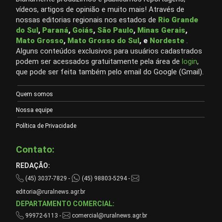
vídeos, artigos de opinião e muito mais! Através de
nossas editorias regionais nos estados de
Rio Grande
do Sul
,
Paraná
,
Goiás
,
São Paulo
,
Minas Gerais
,
Mato Grosso
,
Mato Grosso do Sul
, e
Nordeste
.
Alguns conteúdos exclusivos para usuários cadastrados
podem ser acessados gratuitamente pela área de
login
,
que pode ser feita também pelo email do Google (Gmail).
Quem somos
Nossa equipe
Política de Privacidade
Contato:
REDAÇÃO:
(45) 3037-7829 -
(45) 98803-5294 -
editoria@ruralnews.agr.br
DEPARTAMENTO COMERCIAL:
99972-6113 -
comercial@ruralnews.agr.br