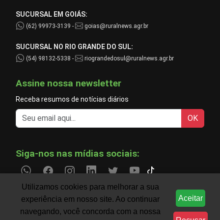
SUCURSAL EM GOIÁS:
(62) 99973-3139 -
goias@ruralnews.agr.br
SUCURSAL NO RIO GRANDE DO SUL:
(54) 98132-5338 -
riograndedosul@ruralnews.agr.br
Assine nossa newsletter
Receba resumos de notícias diários
OK
Siga-nos nas mídias sociais:
Utilizamos cookies para melhorar a sua
Aceitar
experiência em nosso site. Ao continuar
Informações do agronegócio temporariamente indisp
CLIMA
navegando, você concorda com a nossa