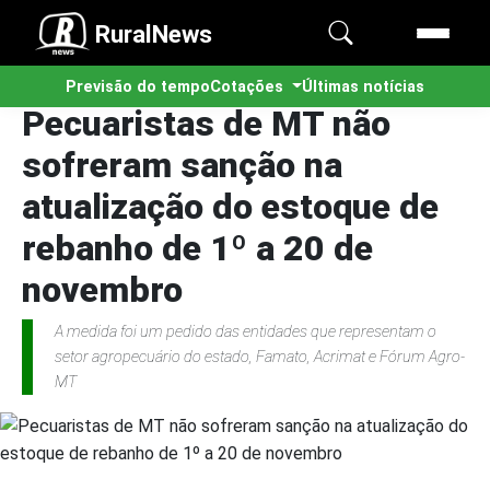
RuralNews
Previsão do tempo
Cotações
Últimas notícias
Pecuaristas de MT não
sofreram sanção na
atualização do estoque de
rebanho de 1º a 20 de
novembro
A medida foi um pedido das entidades que representam o
setor agropecuário do estado, Famato, Acrimat e Fórum Agro-
MT