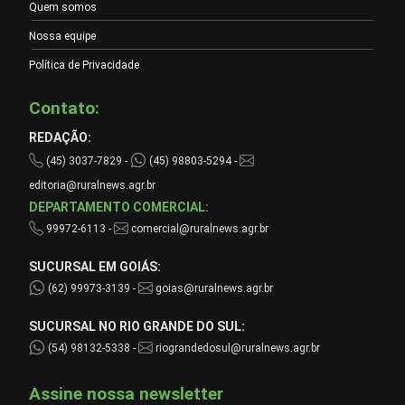
Quem somos
Nossa equipe
Política de Privacidade
Contato:
REDAÇÃO:
(45) 3037-7829 -
(45) 98803-5294 -
editoria@ruralnews.agr.br
DEPARTAMENTO COMERCIAL:
99972-6113 -
comercial@ruralnews.agr.br
SUCURSAL EM GOIÁS:
(62) 99973-3139 -
goias@ruralnews.agr.br
SUCURSAL NO RIO GRANDE DO SUL:
(54) 98132-5338 -
riograndedosul@ruralnews.agr.br
Assine nossa newsletter