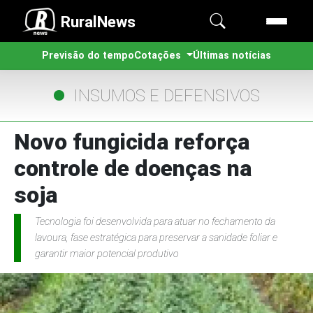
RuralNews
Previsão do tempo
Cotações
Últimas notícias
INSUMOS E DEFENSIVOS
Novo fungicida reforça
controle de doenças na
soja
Tecnologia foi desenvolvida para atuar no fechamento da
lavoura, fase estratégica para preservar a sanidade foliar e
garantir maior potencial produtivo