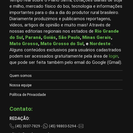
tempo real sobre o Plano Safra, cotações diárias de soja
e milho, mercado físico do boi, tecnologia e informações
importantes para o dia a dia do produtor rural brasileiro.
Diariamente produzimos e publicamos reportagens,
vídeos, artigos de opinião e muito mais! Através de
nossas editorias regionais nos estados de
Rio Grande
do Sul
,
Paraná
,
Goiás
,
São Paulo
,
Minas Gerais
,
Mato Grosso
,
Mato Grosso do Sul
, e
Nordeste
.
Alguns conteúdos exclusivos para usuários cadastrados
podem ser acessados gratuitamente pela área de
login
,
que pode ser feita também pelo email do Google (Gmail).
Quem somos
Nossa equipe
Política de Privacidade
Contato:
REDAÇÃO:
(45) 3037-7829 -
(45) 98803-5294 -