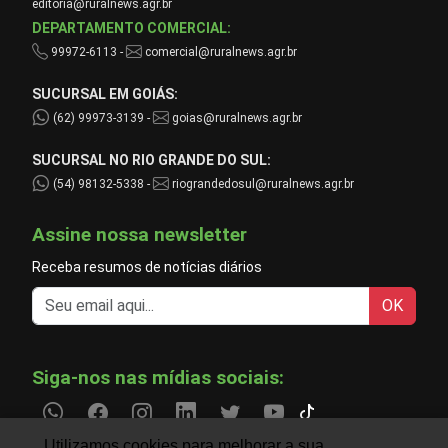
editoria@ruralnews.agr.br
DEPARTAMENTO COMERCIAL:
99972-6113 -
comercial@ruralnews.agr.br
SUCURSAL EM GOIÁS:
(62) 99973-3139 -
goias@ruralnews.agr.br
SUCURSAL NO RIO GRANDE DO SUL:
(54) 98132-5338 -
riograndedosul@ruralnews.agr.br
Assine nossa newsletter
Receba resumos de notícias diários
OK
Siga-nos nas mídias sociais:
Utilizamos cookies para melhorar a sua