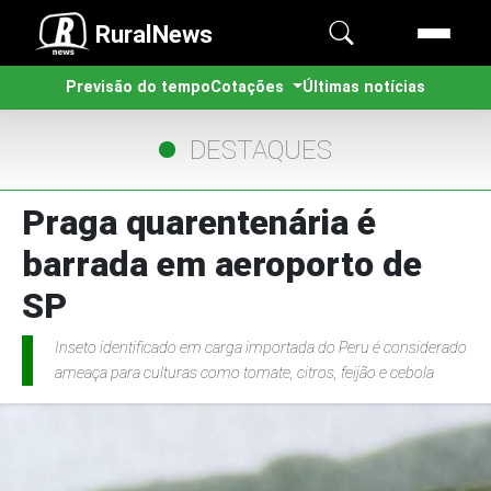
RuralNews
Previsão do tempo
Cotações
Últimas notícias
DESTAQUES
Praga quarentenária é
barrada em aeroporto de
SP
Inseto identificado em carga importada do Peru é considerado
ameaça para culturas como tomate, citros, feijão e cebola