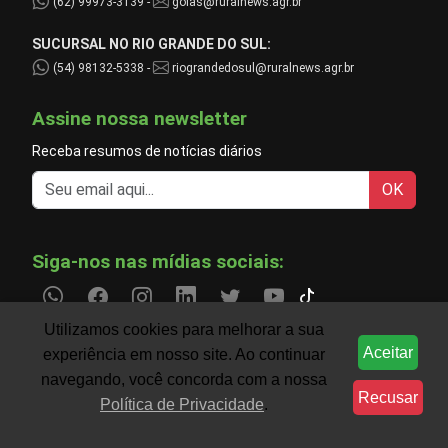
(62) 99973-3139 -
goias@ruralnews.agr.br
SUCURSAL NO RIO GRANDE DO SUL:
(54) 98132-5338 -
riograndedosul@ruralnews.agr.br
Assine nossa newsletter
Receba resumos de notícias diários
OK
Siga-nos nas mídias sociais:
Utilizamos cookies para melhorar a sua
Aceitar
experiência em nosso site. Ao continuar
Informações do agronegócio temporariamente indispo
CLIMA
navegando, você concorda com a nossa
Recusar
Política de Privacidade
.
Filtre notícias por região