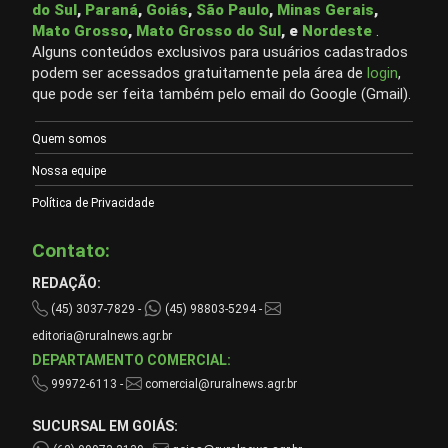
do Sul
,
Paraná
,
Goiás
,
São Paulo
,
Minas Gerais
,
Mato Grosso
,
Mato Grosso do Sul
, e
Nordeste
.
Alguns conteúdos exclusivos para usuários cadastrados
podem ser acessados gratuitamente pela área de
login
,
que pode ser feita também pelo email do Google (Gmail).
Quem somos
Nossa equipe
Política de Privacidade
Contato:
REDAÇÃO:
(45) 3037-7829 -
(45) 98803-5294 -
editoria@ruralnews.agr.br
DEPARTAMENTO COMERCIAL:
99972-6113 -
comercial@ruralnews.agr.br
SUCURSAL EM GOIÁS: