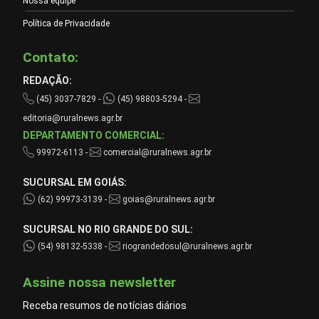
Nossa equipe
Política de Privacidade
Contato:
REDAÇÃO:
(45) 3037-7829 -
(45) 98803-5294 -
editoria@ruralnews.agr.br
DEPARTAMENTO COMERCIAL:
99972-6113 -
comercial@ruralnews.agr.br
SUCURSAL EM GOIÁS:
(62) 99973-3139 -
goias@ruralnews.agr.br
SUCURSAL NO RIO GRANDE DO SUL:
(54) 98132-5338 -
riograndedosul@ruralnews.agr.br
Assine nossa newsletter
Receba resumos de notícias diários