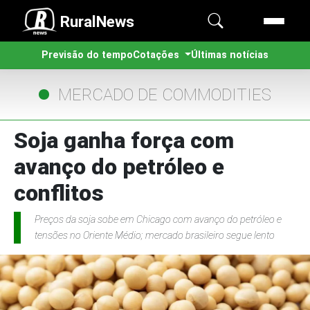
RuralNews
Previsão do tempo
Cotações
Últimas notícias
MERCADO DE COMMODITIES
Soja ganha força com
avanço do petróleo e
conflitos
Preços da soja sobe em Chicago com avanço do petróleo e
tensões no Oriente Médio; mercado brasileiro segue lento