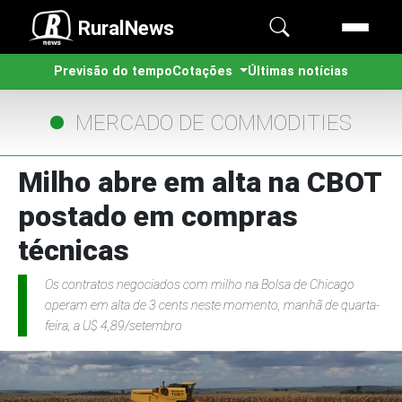
RuralNews
Previsão do tempo
Cotações
Últimas notícias
MERCADO DE COMMODITIES
Milho abre em alta na CBOT
postado em compras
técnicas
Os contratos negociados com milho na Bolsa de Chicago
operam em alta de 3 cents neste momento, manhã de quarta-
feira, a U$ 4,89/setembro