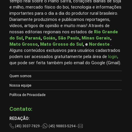
tempo real sobre o Plano Safra, cotações diárias de soja
e milho, mercado físico do boi, tecnologia e informações
importantes para o dia a dia do produtor rural brasileiro.
Diariamente produzimos e publicamos reportagens,
vídeos, artigos de opinião e muito mais! Através de
nossas editorias regionais nos estados de
Rio Grande
do Sul
,
Paraná
,
Goiás
,
São Paulo
,
Minas Gerais
,
Mato Grosso
,
Mato Grosso do Sul
, e
Nordeste
.
Alguns conteúdos exclusivos para usuários cadastrados
podem ser acessados gratuitamente pela área de
login
,
que pode ser feita também pelo email do Google (Gmail).
Quem somos
Nossa equipe
Política de Privacidade
Contato:
REDAÇÃO:
(45) 3037-7829 -
(45) 98803-5294 -