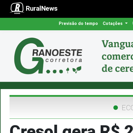
RuralNews
Previsão do tempo
Cotações
EC
Cresol gera R$ 