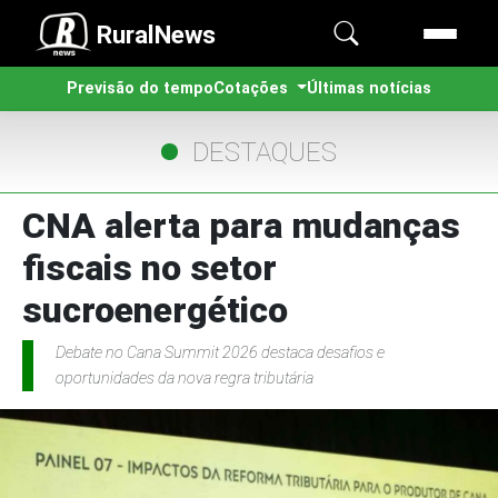
RuralNews
Previsão do tempo
Cotações
Últimas notícias
DESTAQUES
CNA alerta para mudanças
fiscais no setor
sucroenergético
Debate no Cana Summit 2026 destaca desafios e
oportunidades da nova regra tributária