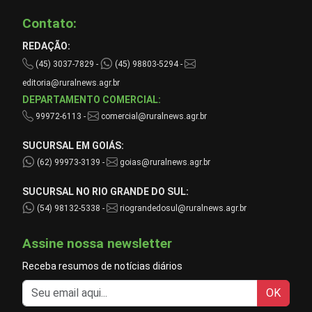
Contato:
REDAÇÃO:
(45) 3037-7829 -
(45) 98803-5294 -
editoria@ruralnews.agr.br
DEPARTAMENTO COMERCIAL:
99972-6113 -
comercial@ruralnews.agr.br
SUCURSAL EM GOIÁS:
(62) 99973-3139 -
goias@ruralnews.agr.br
SUCURSAL NO RIO GRANDE DO SUL:
(54) 98132-5338 -
riograndedosul@ruralnews.agr.br
Assine nossa newsletter
Receba resumos de notícias diários
OK