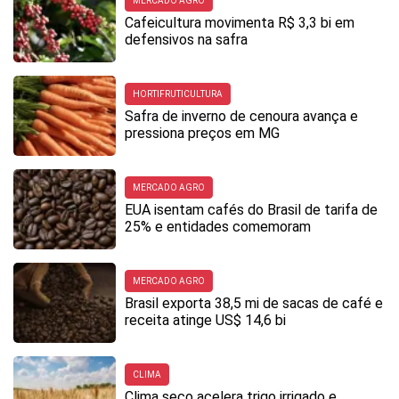
MERCADO AGRO
Cafeicultura movimenta R$ 3,3 bi em
defensivos na safra
HORTIFRUTICULTURA
Safra de inverno de cenoura avança e
pressiona preços em MG
MERCADO AGRO
EUA isentam cafés do Brasil de tarifa de
25% e entidades comemoram
MERCADO AGRO
Brasil exporta 38,5 mi de sacas de café e
receita atinge US$ 14,6 bi
CLIMA
Clima seco acelera trigo irrigado e