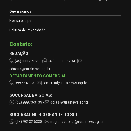
Quem somos
Nossa equipe
Política de Privacidade
Contato:
REDAÇÃO:
(45) 3037-7829 -
(45) 98803-5294 -
editoria@ruralnews.agr.br
DEPARTAMENTO COMERCIAL:
99972-6113 -
comercial@ruralnews.agr.br
SUCURSAL EM GOIÁS:
(62) 99973-3139 -
goias@ruralnews.agr.br
SUCURSAL NO RIO GRANDE DO SUL:
(54) 98132-5338 -
riograndedosul@ruralnews.agr.br