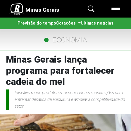
Minas Gerais
Previsão do tempo
Cotações
Últimas notícias
ECONOMIA
Minas Gerais lança
programa para fortalecer
cadeia do mel
Iniciativa reúne produtores, pesquisadores e instituições para
enfrentar desafios da apicultura e ampliar a competitividade do
setor