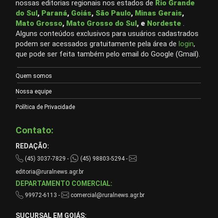
nossas editorias regionais nos estados de
Rio Grande
do Sul
,
Paraná
,
Goiás
,
São Paulo
,
Minas Gerais
,
Mato Grosso
,
Mato Grosso do Sul
, e
Nordeste
.
Alguns conteúdos exclusivos para usuários cadastrados
podem ser acessados gratuitamente pela área de
login
,
que pode ser feita também pelo email do Google (Gmail).
Quem somos
Nossa equipe
Política de Privacidade
Contato:
REDAÇÃO:
(45) 3037-7829 -
(45) 98803-5294 -
editoria@ruralnews.agr.br
DEPARTAMENTO COMERCIAL:
99972-6113 -
comercial@ruralnews.agr.br
SUCURSAL EM GOIÁS: