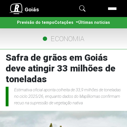
Goiás
Previsão do tempo
Cotações
Últimas notícias
ECONOMIA
Safra de grãos em Goiás
deve atingir 33 milhões de
toneladas
Estimativa oficial aponta colheita de 33,9 milhões de toneladas
no ciclo 2025/26, enquanto dados do MapBiomas confirmam
recuo na supressão de vegetação nativa