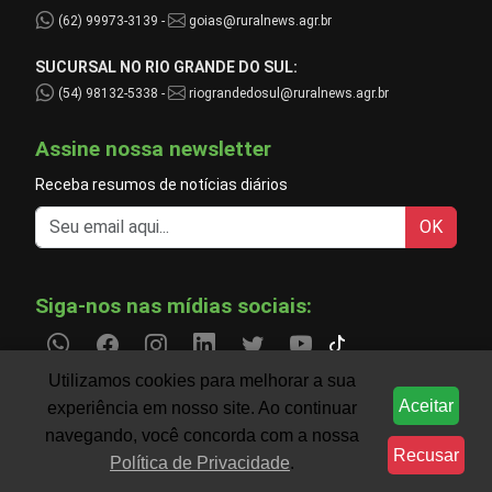
(62) 99973-3139 -
goias@ruralnews.agr.br
SUCURSAL NO RIO GRANDE DO SUL:
(54) 98132-5338 -
riograndedosul@ruralnews.agr.br
Assine nossa newsletter
Receba resumos de notícias diários
OK
Siga-nos nas mídias sociais:
Utilizamos cookies para melhorar a sua
Aceitar
experiência em nosso site. Ao continuar
Informações do agronegócio temporariamente indispo
CLIMA
navegando, você concorda com a nossa
Recusar
Política de Privacidade
.
Filtre notícias por região