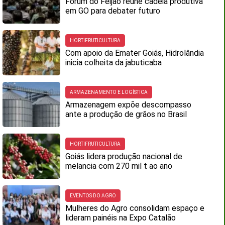
Fórum do Feijão reúne cadeia produtiva
em GO para debater futuro
HORTIFRUTICULTURA
Com apoio da Emater Goiás, Hidrolândia
inicia colheita da jabuticaba
ARMAZENAMENTO E LOGÍSTICA
Armazenagem expõe descompasso
ante a produção de grãos no Brasil
HORTIFRUTICULTURA
Goiás lidera produção nacional de
melancia com 270 mil t ao ano
EVENTOS DO AGRO
Mulheres do Agro consolidam espaço e
lideram painéis na Expo Catalão