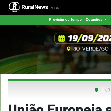
RuralNews
Goiás
Previsão do tempo
Cotações
EC
União Europeia