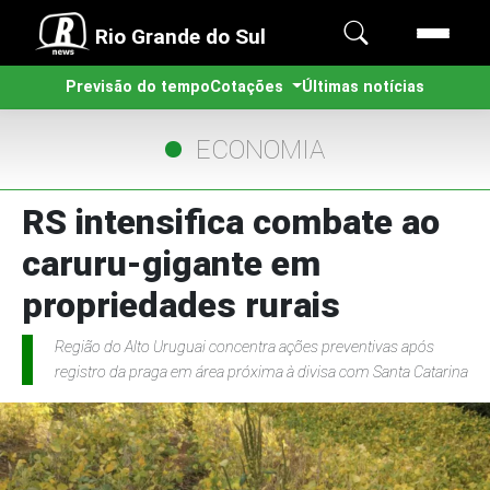
Rio Grande do Sul
Previsão do tempo
Cotações
Últimas notícias
ECONOMIA
RS intensifica combate ao
caruru-gigante em
propriedades rurais
Região do Alto Uruguai concentra ações preventivas após
registro da praga em área próxima à divisa com Santa Catarina