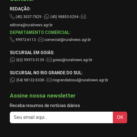
REDAÇÃO:
(45) 3037-7829 -
(45) 98803-5294 -
editoria@ruralnews.agr.br
DEPARTAMENTO COMERCIAL:
99972-6113 -
comercial@ruralnews.agr.br
SUCURSAL EM GOIÁS:
(62) 99973-3139 -
goias@ruralnews.agr.br
SUCURSAL NO RIO GRANDE DO SUL:
(54) 98132-5338 -
riograndedosul@ruralnews.agr.br
Assine nossa newsletter
Receba resumos de notícias diários
OK