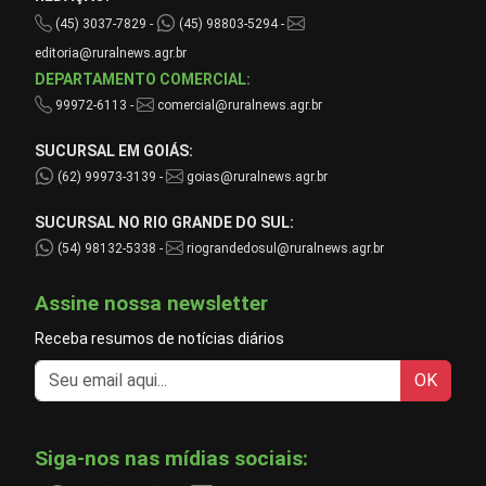
(45) 3037-7829 -
(45) 98803-5294 -
editoria@ruralnews.agr.br
DEPARTAMENTO COMERCIAL:
99972-6113 -
comercial@ruralnews.agr.br
SUCURSAL EM GOIÁS:
(62) 99973-3139 -
goias@ruralnews.agr.br
SUCURSAL NO RIO GRANDE DO SUL:
(54) 98132-5338 -
riograndedosul@ruralnews.agr.br
Assine nossa newsletter
Receba resumos de notícias diários
OK
Siga-nos nas mídias sociais: