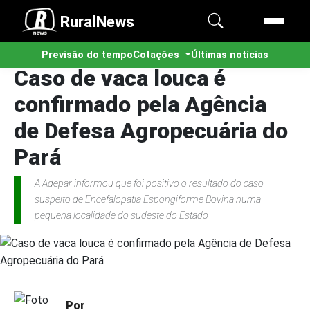
RuralNews
Previsão do tempo
Cotações
Últimas notícias
Caso de vaca louca é
confirmado pela Agência
de Defesa Agropecuária do
Pará
A Adepar informou que foi positivo o resultado do caso
suspeito de Encefalopatia Espongiforme Bovina numa
pequena localidade do sudeste do Estado
Por