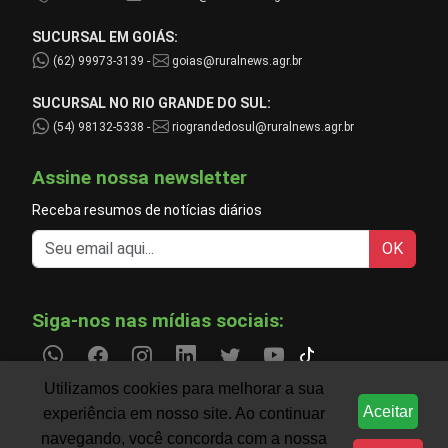
SUCURSAL EM GOIÁS:
(62) 99973-3139 -
goias@ruralnews.agr.br
SUCURSAL NO RIO GRANDE DO SUL:
(54) 98132-5338 -
riograndedosul@ruralnews.agr.br
Assine nossa newsletter
Receba resumos de notícias diários
OK
Siga-nos nas mídias sociais:
Utilizamos cookies para melhorar a sua
Aceitar
experiência em nosso site. Ao continuar
Informações do agronegócio temporariamente indisp
CLIMA
navegando, você concorda com a nossa