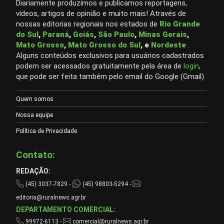
Diariamente produzimos e publicamos reportagens,
vídeos, artigos de opinião e muito mais! Através de
nossas editorias regionais nos estados de
Rio Grande
do Sul
,
Paraná
,
Goiás
,
São Paulo
,
Minas Gerais
,
Mato Grosso
,
Mato Grosso do Sul
, e
Nordeste
.
Alguns conteúdos exclusivos para usuários cadastrados
podem ser acessados gratuitamente pela área de
login
,
que pode ser feita também pelo email do Google (Gmail).
Quem somos
Nossa equipe
Política de Privacidade
Contato:
REDAÇÃO:
(45) 3037-7829 -
(45) 98803-5294 -
editoria@ruralnews.agr.br
DEPARTAMENTO COMERCIAL:
99972-6113 -
comercial@ruralnews.agr.br