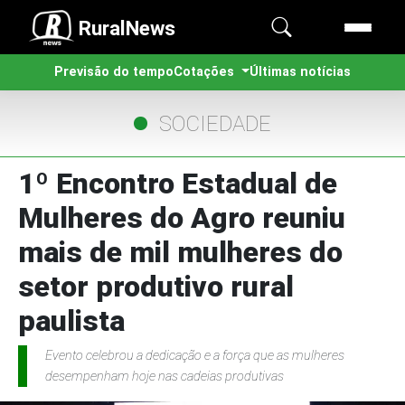
RuralNews
Previsão do tempo
Cotações
Últimas notícias
SOCIEDADE
1º Encontro Estadual de
Mulheres do Agro reuniu
mais de mil mulheres do
setor produtivo rural
paulista
Evento celebrou a dedicação e a força que as mulheres
desempenham hoje nas cadeias produtivas