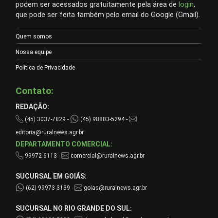
podem ser acessados gratuitamente pela área de
login
,
que pode ser feita também pelo email do Google (Gmail).
Quem somos
Nossa equipe
Política de Privacidade
Contato:
REDAÇÃO:
(45) 3037-7829 -
(45) 98803-5294 -
editoria@ruralnews.agr.br
DEPARTAMENTO COMERCIAL:
99972-6113 -
comercial@ruralnews.agr.br
SUCURSAL EM GOIÁS:
(62) 99973-3139 -
goias@ruralnews.agr.br
SUCURSAL NO RIO GRANDE DO SUL: