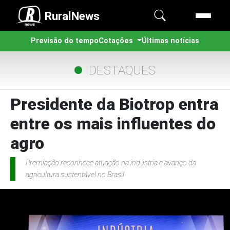
RuralNews
Previsão do tempo
Cotações
Últimas notícias
DESTAQUES
Presidente da Biotrop entra
entre os mais influentes do
agro
Premiação reconhece atuação na indústria e avanço da
agricultura sustentável no Brasil