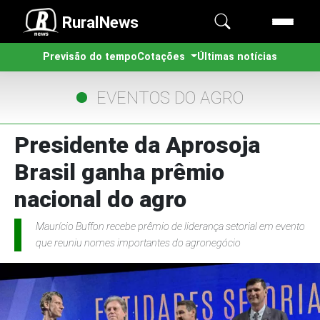
RuralNews
Previsão do tempo
Cotações
Últimas notícias
EVENTOS DO AGRO
Presidente da Aprosoja
Brasil ganha prêmio
nacional do agro
Maurício Buffon recebe prêmio de liderança setorial em evento
que reuniu nomes importantes do agronegócio