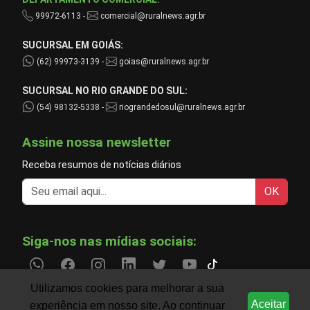
99972-6113 -
comercial@ruralnews.agr.br
SUCURSAL EM GOIÁS:
(62) 99973-3139 -
goias@ruralnews.agr.br
SUCURSAL NO RIO GRANDE DO SUL:
(54) 98132-5338 -
riograndedosul@ruralnews.agr.br
Assine nossa newsletter
Receba resumos de notícias diários
OK
Siga-nos nas mídias sociais:
Utilizamos cookies para melhorar a sua
Aceitar
experiência em nosso site. Ao continuar