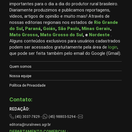
importantes para o dia a dia do produtor rural brasileiro.
Diariamente produzimos e publicamos reportagens,
vídeos, artigos de opinião e muito mais! Através de
nossas editorias regionais nos estados de
Rio Grande
do Sul
,
Paraná
,
Goiás
,
São Paulo
,
Minas Gerais
,
Mato Grosso
,
Mato Grosso do Sul
, e
Nordeste
.
Alguns conteúdos exclusivos para usuários cadastrados
podem ser acessados gratuitamente pela área de
login
,
que pode ser feita também pelo email do Google (Gmail).
Quem somos
Nossa equipe
Política de Privacidade
Contato:
REDAÇÃO:
(45) 3037-7829 -
(45) 98803-5294 -
editoria@ruralnews.agr.br
DEPARTAMENTO COMERCIAL: